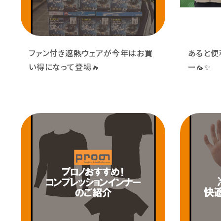
ファン付き遮熱ウェアが今年はお買
あると便
い得になって登場🔥
ー🦟✨