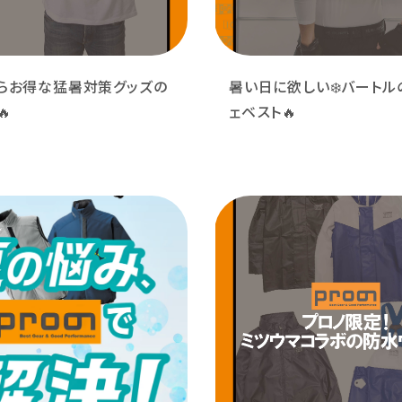
らお得な猛暑対策グッズの
暑い日に欲しい❄️バートル

ェベスト🔥