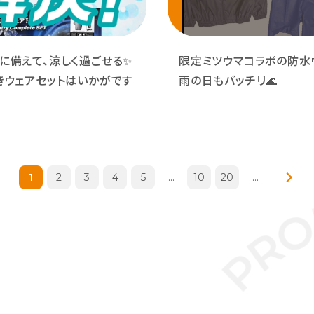
に備えて、涼しく過ごせる✨
限定ミツウマコラボの防水
きウェアセットはいかがです
雨の日もバッチリ🌊
1
2
3
4
5
...
10
20
...