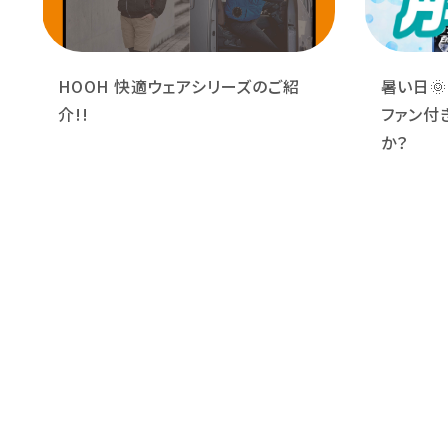
HOOH 快適ウェアシリーズのご紹
暑い日
介!!
ファン付
か？