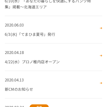
6/10(水）「あなたの暮らしを快適にするパンツ特
集」掲載～北海道エリア
2020.06.03
6/3(水)「てまひま夏号」発行
2020.04.18
4/22(水）プロノ稚内店オープン
2020.04.13
新CMのお知らせ