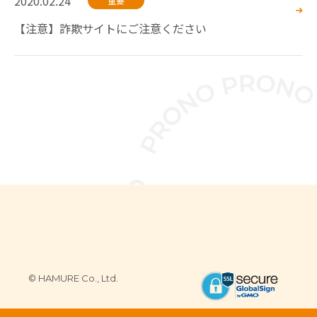
2020.02.24
重要
【注意】詐欺サイトにご注意ください
© HAMURE Co., Ltd.