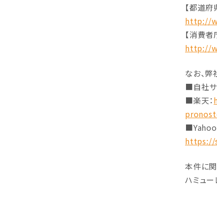
【都道府
http://
【消費者
http://
なお、弊
■自社サ
■楽天：
pronost
■Yahoo
https:/
本件に関
ハミューレ