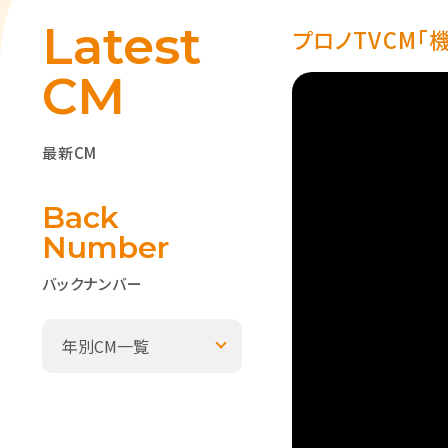
Latest
プロノTVCM「
CM
最新CM
Back
Number
バックナンバー
年別CM一覧