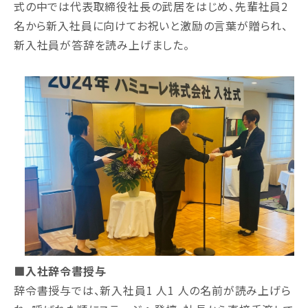
式の中では代表取締役社⻑の武居をはじめ、先輩社員2
名から新⼊社員に向けてお祝いと激励の⾔葉が贈られ、
新⼊社員が答辞を読み上げました。
■⼊社辞令書授与
辞令書授与では、新⼊社員1 人1 人の名前が読み上げら