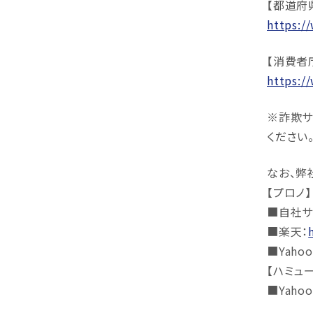
【都道府
https:/
【消費者
https:/
※詐欺サ
ください
なお、弊
【プロノ】
■自社サ
■楽天：
■Yahoo
【ハミュ
■Yahoo