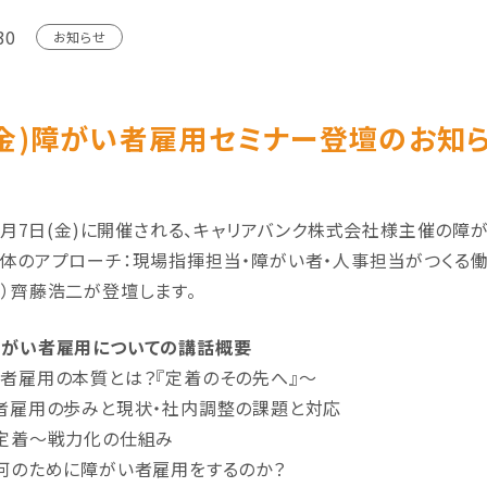
30
お知らせ
7(金)障がい者雇用セミナー登壇のお知
年2月7日(金)に開催される、キャリアバンク株式会社様主催の障
体のアプローチ：現場指揮担当・障がい者・人事担当がつくる働
）齊藤浩二が登壇します。
障がい者雇用についての講話概要
者雇用の本質とは？『定着のその先へ』～
者雇用の歩みと現状・社内調整の課題と対応
定着～戦力化の仕組み
何のために障がい者雇用をするのか？