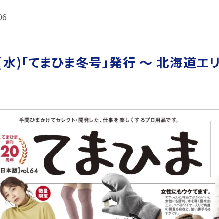
06
6(水)｢てまひま冬号」発行 ～ 北海道エ