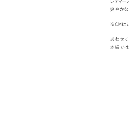
レディー
爽やかな
※CMは
あわせて
本編では