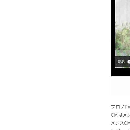
プロノT
CMはメ
メンズC