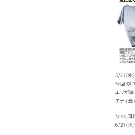
5/31(
今回の「
エリが濡
エティ豊
なお、同
6/27