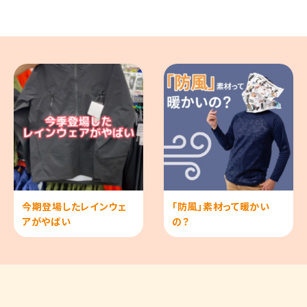
今期登場したレインウェ
「防風」素材って暖かい
アがやばい
の？