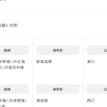
店舗と共用）
路線
最寄駅
出
新幹線/JR北海
新青森駅
東口
/JR奥羽本線
路線
最寄駅
出
本線/JR津軽線/
青森駅
西口
鉄道