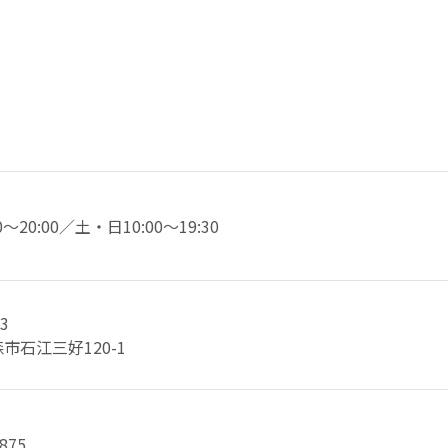
～20:00／土・日10:00～19:30
3
市石江三好120-1
2875