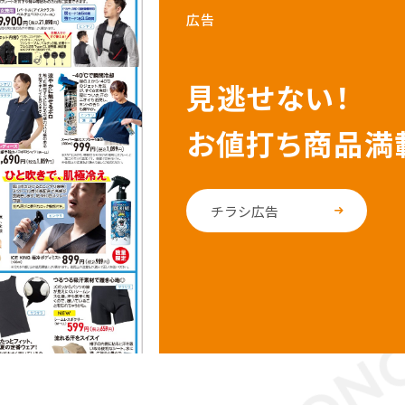
広告
見逃せない！
お値打ち商品満
チラシ広告