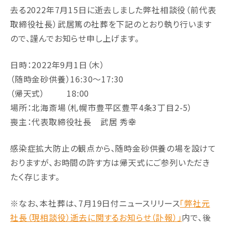
去る2022年7月15日に逝去しました弊社相談役（前代表
取締役社長）武居篤の社葬を下記のとおり執り行います
ので、謹んでお知らせ申し上げます。
日時：2022年9月1日（木）
（随時金砂供養）16:30～17:30
（帰天式） 18:00
場所：北海斎場（札幌市豊平区豊平4条3丁目2-5）
喪主：代表取締役社長 武居 秀幸
感染症拡大防止の観点から、随時金砂供養の場を設けて
おりますが、お時間の許す方は帰天式にご参列いただき
たく存じます。
※なお、本社葬は、7月19日付ニュースリリース
「弊社元
社長（現相談役）逝去に関するお知らせ（訃報）」
内で、後