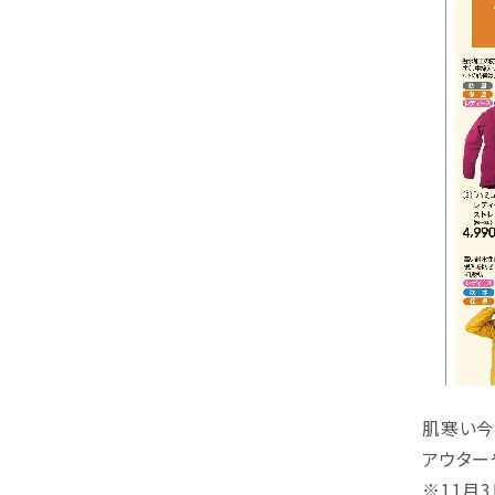
肌寒い今
アウター
※11月