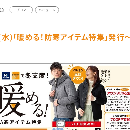
03
プロノ
ハミューレ
/3(水)｢暖める！防寒アイテム特集｣発