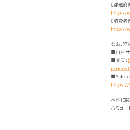
【都道府
http://
【消費者
http://
なお、弊
■自社サ
■楽天：
pronost
■Yahoo
https:/
本件に関
ハミューレ