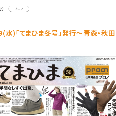
19
プロノ
/19(水)｢てまひま冬号｣発行～青森・秋